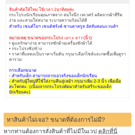
สินค้าตัดให้ใหม่ ใช้เวลา 2อาทิคยค่ะ
กระโปรงนักเรียนคุณภาพจาก สมใจนึก เทเวศร์ ผลิตจากผ้าที่รีด
ง่าย และสวมใส่สบาย ระบายความร้อนได้ดี
สำหรับ เซนต์โยฯ เซนต์ฟรังค์ ซานตาครูส อัสสัมคอนแวนต์ฯ
หมายเหตุ ขนาดของกระโปรง
เอว x ยาว
(นิ้ว)
• ดูแลรักษาง่าย สามารถซักด้วยเครื่องซักผ้าได้
• กระโปรงซิปข้าง
• ราคาที่แสดงเป็นราคาเริ่มต้น กรุณาเลือกไซส์และกดซื้อเพื่อดูรา
คารวม
การเลือกขนาด
- สำหรับเด็ก สามารถจากเอวจริงของเด็กนักเรียน
- สำหรับผู้ใหญ่ที่ใช้ใส่งานคืนสู่เหย้า กรุณาเพิ่ม 2-3 นิ้ว เพื่อเผื่อ
สะโพกคะ (เนื่องจากกระโปรงตัดมาสำหรับสรีระของเด็ก
นักเรียนคะ)
หาสินค้าไม่เจอ? ขนาดที่ต้องการไม่มี?
หากท่านต้องการสั่งสินค้าที่ไม่มีในเวป
คลิกที่นี่