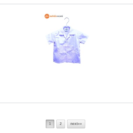
1
2
next»»