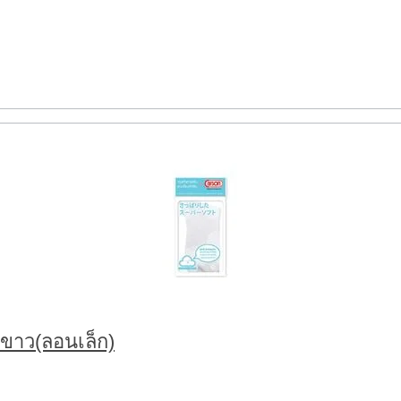
สีขาว(ลอนเล็ก)